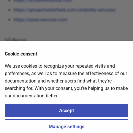
https://accessfinancial.com
https://groupchesterfield.com/umbrella-services/
https://pixie-services.com
Videos
Cookie consent
Click to expand!
We use cookies to recognize your repeated visits and
preferences, as well as to measure the effectiveness of our
Tweets
documentation and whether users find what they're
searching for. With your consent, you're helping us to make
our documentation better.
Click to expand!
Accept
2026
Nubenetes
,
about
.
Made with
Material for MkDocs
Manage settings